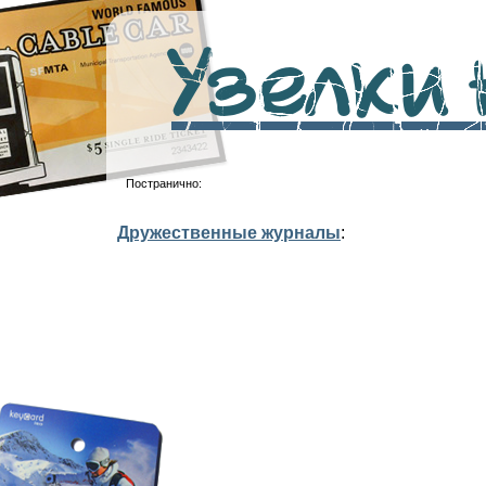
Узелки н
Постранично:
Дружественные журналы
: