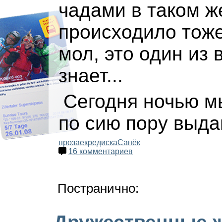
чадами в таком ж
происходило тоже
мол, это один из 
знает...
Сегодня ночью 
по сию пору выд
прозаек
редиска
Санёк
16 комментариев
Постранично: