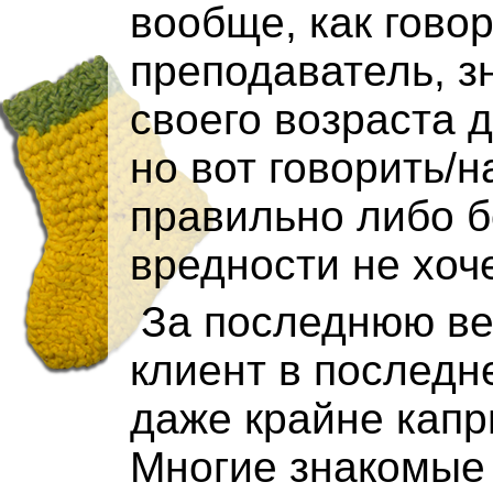
вообще, как гово
преподаватель, з
своего возраста 
но вот говорить/н
правильно либо б
вредности не хоче
За последнюю вер
клиент в последн
даже крайне капр
Многие знакомые г