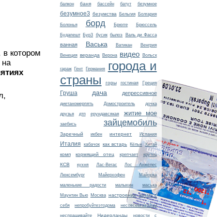
баня
балкон
бассейн
батут
безумное
безумное3
безумства
Бельгия
Болгария
борд
Болонья
Брюгге
Брюссель
Будапешт
Бур3
бусик
былоэ
Валь ди Фасса
Васька
ванная
Ватикан
Венгрия
 в котором
видео
веранда
Венеция
Верона
Вольск
 на
города и
гараж
Гент
Германия
иятиях
страны
горы
гостиная
Греция
дача
Груша
депрессивное
л,
диетаномерпять
Домостроитель
дочка
житие мое
друзья
дтп
ерундавсякая
зайцемобиль
заебись
Заречный
интернет
икбен
Испания
Италия
как встарь
кабачок
Кёльн
Китай
комп
кормящий отец
крепчает
крутец
КСВ
кухня
Лас-Вегас
Лос Анжелес
Люксембург
Майерхофен
Майорка
маленькие радости
малыхин
маська
настроение
Маунтин Вью
Москва
начать с
себя
непробуйтеэтодома
несовсемгавайцы
Нидерланды
неспрашивайте
новости с