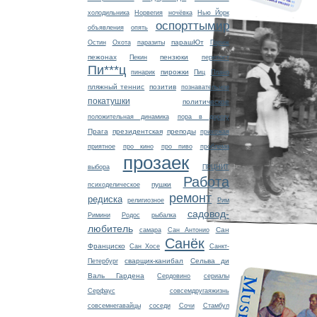
холодильника
Норвегия
ночёвка
Нью Йорк
оспорттымир
объявления
опять
парашЮт
Остин
Охота
паразиты
Париж
пежонах
пензюки
Пекин
перепост
Пи***ц
пирожки
пинарик
Пиц
Плано
пляжный теннис
позитив
познавательное
покатушки
политическое
положительная динамика
пора в дорогу
Прага
президентская
преподы
прихожая
приятное
про кино
про пиво
проблема
прозаек
выбора
ПРЦНИТ
Работа
пушки
психоделическое
ремонт
редиска
религиозное
Рим
садовод-
Римини
Родос
рыбалка
любитель
Сан
самара
Сан Антонио
Санёк
Франциско
Сан Хосе
Санкт-
сварщик-канибал
Сельва ди
Петербург
Валь Гардена
Сердовино
сериалы
Серфаус
совсемдругаяжизнь
совсемнегавайцы
соседи
Сочи
Стамбул