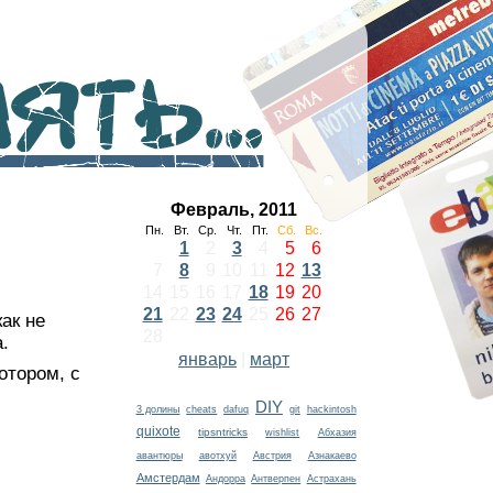
ть...
Февраль, 2011
Пн.
Вт.
Ср.
Чт.
Пт.
Сб.
Вс.
1
2
3
4
5
6
7
8
9
10
11
12
13
14
15
16
17
18
19
20
21
22
23
24
25
26
27
ак не
28
а.
январь
|
март
отором, с
DIY
3 долины
cheats
dafuq
git
hackintosh
quixote
tipsntricks
wishlist
Абхазия
авантюры
авотхуй
Австрия
Азнакаево
Амстердам
Андорра
Антверпен
Астрахань