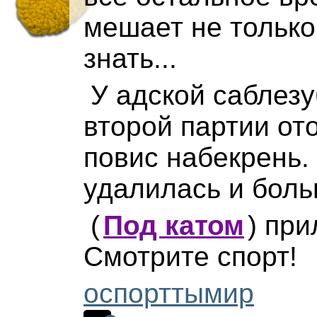
мешает не только
знать...
У адской саблезу
второй партии от
повис набекрень.
удалилась и боль
(
Под катом
)
прил
Смотрите спорт!
оспорттымир