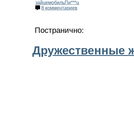
зайцемобиль
Пи***ц
8 комментариев
Постранично:
Дружественные 