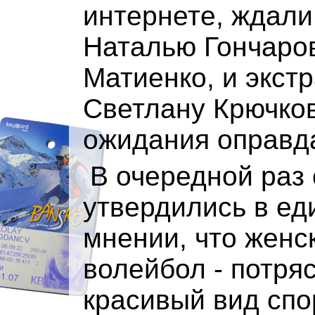
интернете, ждали
Наталью Гончаров
Матиенко, и экст
Светлану Крючко
ожидания оправда
В очередной раз 
утвердились в ед
мнении, что женс
волейбол - потр
красивый вид спо