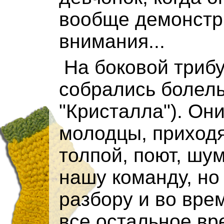
вообще демонстр
внимания...
На боковой триб
собрались болель
"Кристалла"). Он
молодцы, приходя
толпой, поют, шу
нашу команду, но
разбору и во вре
все остальное вр