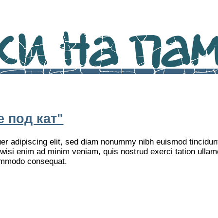
и на памя
 под кат"
er adipiscing elit, sed diam nonummy nibh euismod tincidunt
 wisi enim ad minim veniam, quis nostrud exerci tation ulla
 commodo consequat.