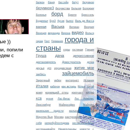
баня
балкон
бассейн
батут
безумное
безумное3
безумства
Бельгия
Болгария
борд
Болонья
Брюгге
Брюссель
Будапешт
Бур3
бусик
былоэ
Валь ди Фасса
Васька
ванная
Ватикан
Венгрия
видео
веранда
Венеция
Верона
Вольск
города и
ые ))
гараж
Гент
Германия
страны
ли, попили
горы
гостиная
Греция
едем с
дача
Груша
депрессивное
диетаномерпять
Домостроитель
дочка
житие мое
друзья
дтп
ерундавсякая
зайцемобиль
заебись
Заречный
интернет
икбен
Испания
Италия
как встарь
кабачок
Кёльн
Китай
комп
кормящий отец
крепчает
крутец
КСВ
кухня
Лас-Вегас
Лос Анжелес
Люксембург
Майерхофен
Майорка
маленькие радости
малыхин
маська
настроение
Маунтин Вью
Москва
начать с
себя
непробуйтеэтодома
несовсемгавайцы
Нидерланды
неспрашивайте
новости с