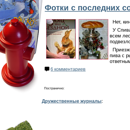
Фотки с последних с
Нет, ки
У Спив
всем лес
подвезло
Приезж
пива с 
ответны
6 комментариев
Постранично:
Дружественные журналы
: