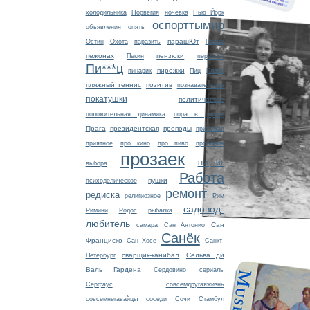
холодильника
Норвегия
ночёвка
Нью Йорк
оспорттымир
объявления
опять
парашЮт
Остин
Охота
паразиты
Париж
пежонах
пензюки
Пекин
перепост
Пи***ц
пирожки
пинарик
Пиц
Плано
пляжный теннис
позитив
познавательное
покатушки
политическое
положительная динамика
пора в дорогу
Прага
президентская
преподы
прихожая
приятное
про кино
про пиво
проблема
прозаек
выбора
ПРЦНИТ
Работа
пушки
психоделическое
ремонт
редиска
религиозное
Рим
садовод-
Римини
Родос
рыбалка
любитель
Сан
самара
Сан Антонио
Санёк
Франциско
Сан Хосе
Санкт-
сварщик-канибал
Сельва ди
Петербург
Валь Гардена
Сердовино
сериалы
Серфаус
совсемдругаяжизнь
совсемнегавайцы
соседи
Сочи
Стамбул