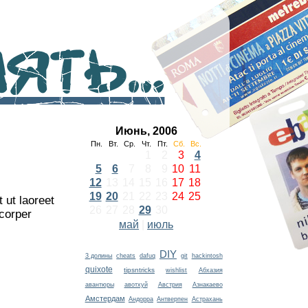
ть...
Июнь, 2006
Пн.
Вт.
Ср.
Чт.
Пт.
Сб.
Вс.
1
2
3
4
5
6
7
8
9
10
11
12
13
14
15
16
17
18
19
20
21
22
23
24
25
 ut laoreet
26
27
28
29
30
mcorper
май
|
июль
DIY
3 долины
cheats
dafuq
git
hackintosh
quixote
tipsntricks
wishlist
Абхазия
авантюры
авотхуй
Австрия
Азнакаево
Амстердам
Андорра
Антверпен
Астрахань